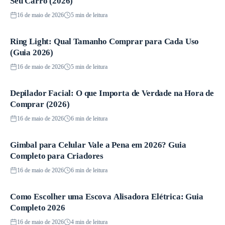
Seu Carro (2026)
16 de maio de 2026
5 min de leitura
Ring Light: Qual Tamanho Comprar para Cada Uso
Guias
(Guia 2026)
16 de maio de 2026
5 min de leitura
Depilador Facial: O que Importa de Verdade na Hora de
Guias
Comprar (2026)
16 de maio de 2026
6 min de leitura
Gimbal para Celular Vale a Pena em 2026? Guia
Guias
Completo para Criadores
16 de maio de 2026
6 min de leitura
Como Escolher uma Escova Alisadora Elétrica: Guia
Guias
Completo 2026
16 de maio de 2026
4 min de leitura