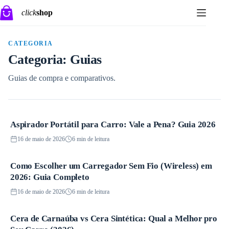
Pular
click
shop
para
o
conteúdo
CATEGORIA
Categoria:
Guias
Guias de compra e comparativos.
Aspirador Portátil para Carro: Vale a Pena? Guia 2026
Guias
16 de maio de 2026
6 min de leitura
Como Escolher um Carregador Sem Fio (Wireless) em
Guias
2026: Guia Completo
16 de maio de 2026
6 min de leitura
Cera de Carnaúba vs Cera Sintética: Qual a Melhor pro
Guias