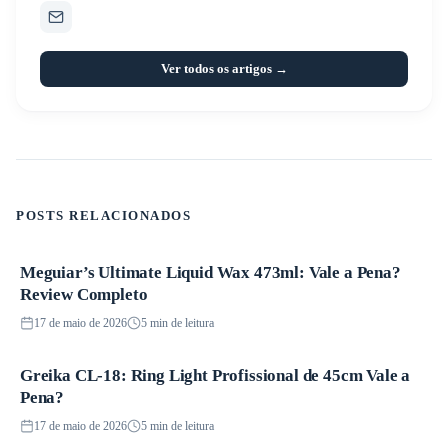
Ver todos os artigos →
POSTS RELACIONADOS
Meguiar’s Ultimate Liquid Wax 473ml: Vale a Pena?
Produtos
Review Completo
17 de maio de 2026
5 min de leitura
Greika CL-18: Ring Light Profissional de 45cm Vale a
Produtos
Pena?
17 de maio de 2026
5 min de leitura