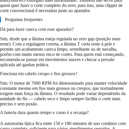
BaBylissPRO entregam mais durabilidade. Também não serve para
quem quer fazer o corte completo do zero; para isso, uma clipper de
corte convencional é necessária junto ao aparador.
Perguntas frequentes
Dá para fazer careca com esse aparador?
Sim, desde que a lâmina esteja regulada no zero gap (posição mais
rente). Com a regulagem correta, a lâmina T corta rente à pele e
permite um acabamento careca limpo, semelhante ao de navalha,
porém com muito menos risco de cortes. Para quem está começando,
recomenda-se passar em movimentos suaves e checar a pressão
aplicada até ganhar prática.
Funciona em cabelo crespo e fios grossos?
Sim. O motor de 7000 RPM foi dimensionado para manter velocidade
constante mesmo em fios mais grossos ou crespos, que normalmente
exigem mais força da lâmina. O resultado pode variar dependendo da
umidade do fio — cabelo seco e limpo sempre facilita o corte mais
preciso e sem puxão.
A bateria dura quanto tempo e como é a recarga?
A autonomia típica fica entre 150 e 180 minutos de uso contínuo com
carga completa, suficiente para vários atendimentos seguidos. A