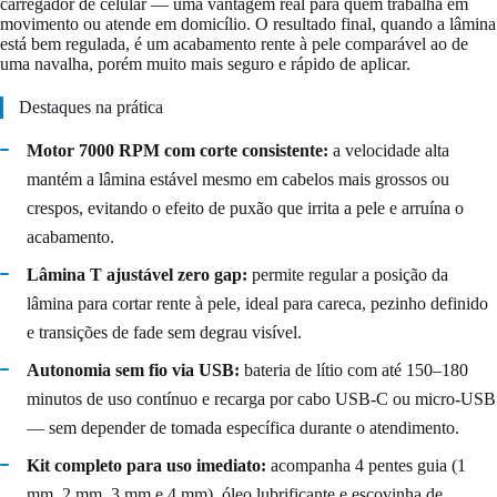
carregador de celular — uma vantagem real para quem trabalha em
movimento ou atende em domicílio. O resultado final, quando a lâmina
está bem regulada, é um acabamento rente à pele comparável ao de
uma navalha, porém muito mais seguro e rápido de aplicar.
Destaques na prática
Motor 7000 RPM com corte consistente:
a velocidade alta
mantém a lâmina estável mesmo em cabelos mais grossos ou
crespos, evitando o efeito de puxão que irrita a pele e arruína o
acabamento.
Lâmina T ajustável zero gap:
permite regular a posição da
lâmina para cortar rente à pele, ideal para careca, pezinho definido
e transições de fade sem degrau visível.
Autonomia sem fio via USB:
bateria de lítio com até 150–180
minutos de uso contínuo e recarga por cabo USB-C ou micro-USB
— sem depender de tomada específica durante o atendimento.
Kit completo para uso imediato:
acompanha 4 pentes guia (1
mm, 2 mm, 3 mm e 4 mm), óleo lubrificante e escovinha de