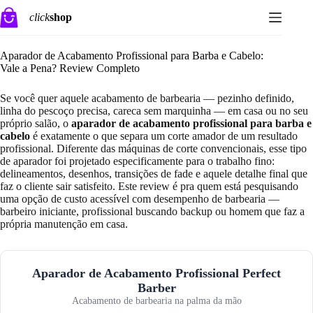
Pular
click
shop
para
o
conteúdo
Aparador de Acabamento Profissional para Barba e Cabelo:
Vale a Pena? Review Completo
Se você quer aquele acabamento de barbearia — pezinho definido,
linha do pescoço precisa, careca sem marquinha — em casa ou no seu
próprio salão, o
aparador de acabamento profissional para barba e
cabelo
é exatamente o que separa um corte amador de um resultado
profissional. Diferente das máquinas de corte convencionais, esse tipo
de aparador foi projetado especificamente para o trabalho fino:
delineamentos, desenhos, transições de fade e aquele detalhe final que
faz o cliente sair satisfeito. Este review é pra quem está pesquisando
uma opção de custo acessível com desempenho de barbearia —
barbeiro iniciante, profissional buscando backup ou homem que faz a
própria manutenção em casa.
Aparador de Acabamento Profissional Perfect
Barber
Acabamento de barbearia na palma da mão