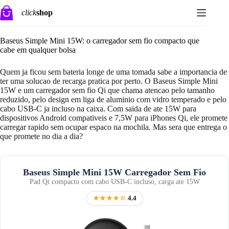
Pular
click
shop
para
o
conteúdo
Baseus Simple Mini 15W: o carregador sem fio compacto que
cabe em qualquer bolsa
Quem ja ficou sem bateria longe de uma tomada sabe a importancia de
ter uma solucao de recarga pratica por perto. O Baseus Simple Mini
15W e um carregador sem fio Qi que chama atencao pelo tamanho
reduzido, pelo design em liga de aluminio com vidro temperado e pelo
cabo USB-C ja incluso na caixa. Com saida de ate 15W para
dispositivos Android compativeis e 7,5W para iPhones Qi, ele promete
carregar rapido sem ocupar espaco na mochila. Mas sera que entrega o
que promete no dia a dia?
Baseus Simple Mini 15W Carregador Sem Fio
Pad Qi compacto com cabo USB-C incluso, carga ate 15W
★★★★☆
4.4