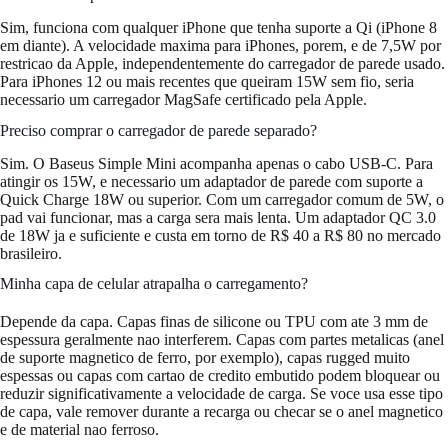
Sim, funciona com qualquer iPhone que tenha suporte a Qi (iPhone 8
em diante). A velocidade maxima para iPhones, porem, e de 7,5W por
restricao da Apple, independentemente do carregador de parede usado.
Para iPhones 12 ou mais recentes que queiram 15W sem fio, seria
necessario um carregador MagSafe certificado pela Apple.
Preciso comprar o carregador de parede separado?
Sim. O Baseus Simple Mini acompanha apenas o cabo USB-C. Para
atingir os 15W, e necessario um adaptador de parede com suporte a
Quick Charge 18W ou superior. Com um carregador comum de 5W, o
pad vai funcionar, mas a carga sera mais lenta. Um adaptador QC 3.0
de 18W ja e suficiente e custa em torno de R$ 40 a R$ 80 no mercado
brasileiro.
Minha capa de celular atrapalha o carregamento?
Depende da capa. Capas finas de silicone ou TPU com ate 3 mm de
espessura geralmente nao interferem. Capas com partes metalicas (anel
de suporte magnetico de ferro, por exemplo), capas rugged muito
espessas ou capas com cartao de credito embutido podem bloquear ou
reduzir significativamente a velocidade de carga. Se voce usa esse tipo
de capa, vale remover durante a recarga ou checar se o anel magnetico
e de material nao ferroso.