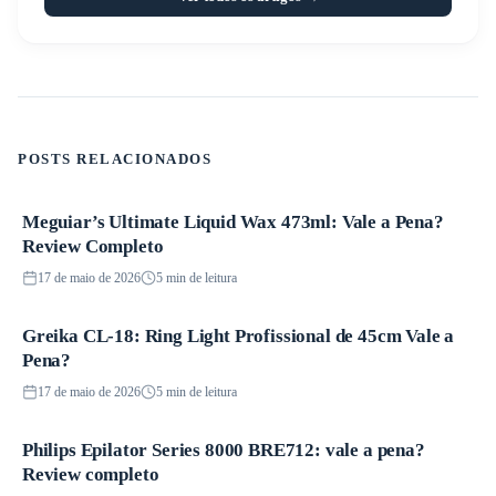
POSTS RELACIONADOS
Meguiar’s Ultimate Liquid Wax 473ml: Vale a Pena?
Produtos
Review Completo
17 de maio de 2026
5 min de leitura
Greika CL-18: Ring Light Profissional de 45cm Vale a
Produtos
Pena?
17 de maio de 2026
5 min de leitura
Philips Epilator Series 8000 BRE712: vale a pena?
Produtos
Review completo