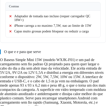
Contras
Adaptador de tomada nao incluso (requer carregador QC
18W+)
iPhone carrega a no maximo 7,5W, nao ao limite de 15W
Capas muito grossas podem bloquear ou reduzir a carga
O que e e para que serve
O Baseus Simple Mini 15W (modelo WXJK-F01) e um pad de
carregamento sem fio padrao Qi projetado para quem quer largar o
cabo do dia a dia sem abrir mao da velocidade. Ele aceita entrada de
5V/2A, 9V/2A ou 12V/1,5A e distribui a energia em diferentes niveis
conforme o dispositivo: 2W, 5W, 7,5W, 10W ou 15W. A interface de
entrada e USB-C, e o cabo de 1,5 m ja vem na embalagem. O pad
mede apenas 93 x 93 x 6,2 mm e pesa 48 g, o que o torna um dos mais
compactos da categoria. A superficie em vidro temperado com moldura
de aluminio anodizado e antiderrapante e dissipa calor melhor do que
plastico comum. Serve para recarregar smartphones Android com
carregamento sem fio rapido (Samsung, Xiaomi, Motorola, etc.) e