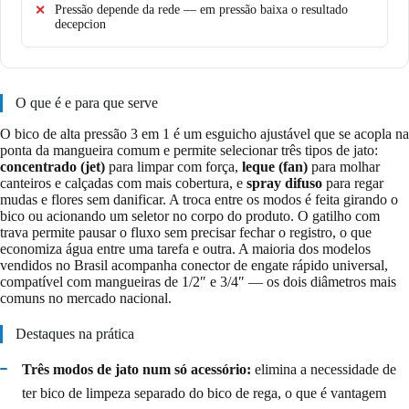
Pressão depende da rede — em pressão baixa o resultado
decepcion
O que é e para que serve
O bico de alta pressão 3 em 1 é um esguicho ajustável que se acopla na
ponta da mangueira comum e permite selecionar três tipos de jato:
concentrado (jet)
para limpar com força,
leque (fan)
para molhar
canteiros e calçadas com mais cobertura, e
spray difuso
para regar
mudas e flores sem danificar. A troca entre os modos é feita girando o
bico ou acionando um seletor no corpo do produto. O gatilho com
trava permite pausar o fluxo sem precisar fechar o registro, o que
economiza água entre uma tarefa e outra. A maioria dos modelos
vendidos no Brasil acompanha conector de engate rápido universal,
compatível com mangueiras de 1/2″ e 3/4″ — os dois diâmetros mais
comuns no mercado nacional.
Destaques na prática
Três modos de jato num só acessório:
elimina a necessidade de
ter bico de limpeza separado do bico de rega, o que é vantagem