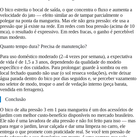
O bico estreita o bocal de saída, o que concentra o fluxo e aumenta a
velocidade do jato — efeito similar ao de tampar parcialmente o
polegar na ponta da mangueira. Mas ele não gera pressão: ele usa a
pressão que já existe na rede. Em redes com boa pressão (acima de 10
mca), o resultado é expressivo. Em redes fracas, o ganho é percebível
mas modesto.
Quanto tempo dura? Precisa de manutenção?
Para uso doméstico moderado (2–4 vezes por semana), a expectativa
de vida é de 1,5 a 3 anos, dependendo da qualidade do modelo
específico e dos cuidados. Para prolongar: guarde à sombra ou em
local fechado quando não usar (o sol resseca vedações), evite deixar
água parada dentro do bico por dias seguidos e, se perceber vazamento
no seletor de modo, troque o anel de vedação interno (peça barata,
vendida em ferragens).
Conclusão
O bico de alta pressão 3 em 1 para mangueira é um dos acessórios de
jardim com melhor custo-benefício disponíveis no mercado brasileiro.
Ele não é uma lavadora de alta pressão e não foi feito para isso — mas
para regar o jardim, lavar calçada e dar uma limpeza no carro, ele
entrega o que promete com praticidade real. Se você tem pressão de