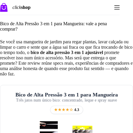
Pular
click
shop
para
o
conteúdo
Bico de Alta Pressão 3 em 1 para Mangueira: vale a pena
comprar?
Se você usa mangueira de jardim para regar plantas, lavar calçada ou
limpar o carro e sente que a água sai fraca ou que fica trocando de bico
o tempo todo, o
bico de alta pressão 3 em 1 ajustável
promete
resolver isso num único acessório. Mas será que entrega o que
promete? Este review reúne specs reais, experiências de compradores e
uma análise honesta de quando esse produto faz sentido — e quando
não faz.
Bico de Alta Pressão 3 em 1 para Mangueira
Três jatos num único bico: concentrado, leque e spray suave
★★★★☆
4.3