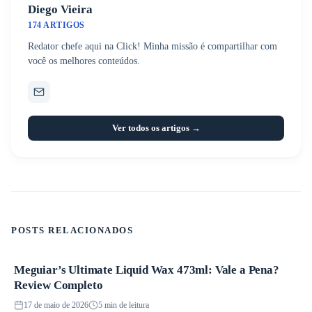
Diego Vieira
174 ARTIGOS
Redator chefe aqui na Click! Minha missão é compartilhar com
você os melhores conteúdos.
Ver todos os artigos →
POSTS RELACIONADOS
Meguiar’s Ultimate Liquid Wax 473ml: Vale a Pena?
Produtos
Review Completo
17 de maio de 2026
5 min de leitura