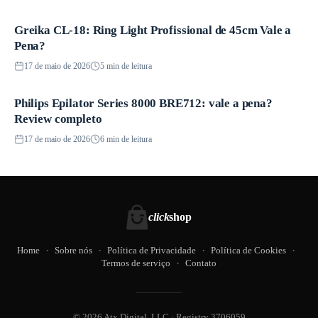
Greika CL-18: Ring Light Profissional de 45cm Vale a
Produtos
Pena?
17 de maio de 2026
5 min de leitura
Philips Epilator Series 8000 BRE712: vale a pena?
Produtos
Review completo
17 de maio de 2026
6 min de leitura
click
shop
Home
Sobre nós
Política de Privacidade
Política de Cookies
Termos de serviço
Contato
© 2026 Atx Digital, LLC · Registry 3706059