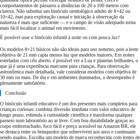
comportamentos de pássaros a distâncias de 20 a 100 metros com
clareza. Não substitui um binóculo ornitológico adulto de 8×42 ou
10×42, mas para exploração casual e iniciação à observação da
natureza é mais que suficiente — e o campo de visão adequado torna
mais fácil localizar o animal em movimento.
É possível usar o binóculo infantil à noite ou com pouca luz?
Os modelos 8×21 básicos não são ideais para uso noturno, pois a lente
objetiva de 21 mm capta menos luz que modelos maiores. Em noites
estreladas com céu aberto, é possível ver a Lua e planetas brilhantes, o
que já é uma experiência marcante para crianças. Para observação
astronômica mais detalhada, vale considerar modelos com objetiva de
30 mm ou mais. De dia e em ambientes iluminados, o desempenho é
plenamente satisfatório.
Conclusão
O binóculo infantil educativo é um dos presentes mais completos para
crianças curiosas: combina diversão imediata com valor educativo de
longo prazo, estimula a curiosidade científica e transforma qualquer
passeio num laboratório ao ar livre. Com boa durabilidade graças ao
corpo emborrachado, foco fácil e preço acessível na Amazon BR, ele
se destaca entre os brinquedos que sobrevivem aos anos e continuam
sendo usados. Escolha um modelo de marca reconhecida com lentes de