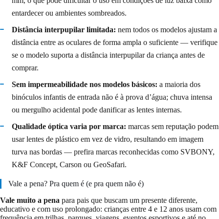
mm, o que pode dificultar o uso em condições de luz baixa como
entardecer ou ambientes sombreados.
Distância interpupilar limitada:
nem todos os modelos ajustam a
distância entre as oculares de forma ampla o suficiente — verifique
se o modelo suporta a distância interpupilar da criança antes de
comprar.
Sem impermeabilidade nos modelos básicos:
a maioria dos
binóculos infantis de entrada não é à prova d’água; chuva intensa
ou mergulho acidental pode danificar as lentes internas.
Qualidade óptica varia por marca:
marcas sem reputação podem
usar lentes de plástico em vez de vidro, resultando em imagem
turva nas bordas — prefira marcas reconhecidas como SVBONY,
K&F Concept, Carson ou GeoSafari.
Vale a pena? Pra quem é (e pra quem não é)
Vale muito a pena
para pais que buscam um presente diferente,
educativo e com uso prolongado: crianças entre 4 e 12 anos usam com
frequência em trilhas, parques, viagens, eventos esportivos e até no