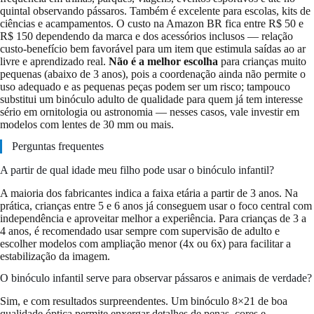
quintal observando pássaros. Também é excelente para escolas, kits de
ciências e acampamentos. O custo na Amazon BR fica entre R$ 50 e
R$ 150 dependendo da marca e dos acessórios inclusos — relação
custo-benefício bem favorável para um item que estimula saídas ao ar
livre e aprendizado real.
Não é a melhor escolha
para crianças muito
pequenas (abaixo de 3 anos), pois a coordenação ainda não permite o
uso adequado e as pequenas peças podem ser um risco; tampouco
substitui um binóculo adulto de qualidade para quem já tem interesse
sério em ornitologia ou astronomia — nesses casos, vale investir em
modelos com lentes de 30 mm ou mais.
Perguntas frequentes
A partir de qual idade meu filho pode usar o binóculo infantil?
A maioria dos fabricantes indica a faixa etária a partir de 3 anos. Na
prática, crianças entre 5 e 6 anos já conseguem usar o foco central com
independência e aproveitar melhor a experiência. Para crianças de 3 a
4 anos, é recomendado usar sempre com supervisão de adulto e
escolher modelos com ampliação menor (4x ou 6x) para facilitar a
estabilização da imagem.
O binóculo infantil serve para observar pássaros e animais de verdade?
Sim, e com resultados surpreendentes. Um binóculo 8×21 de boa
qualidade óptica permite enxergar detalhes de penas, cores e