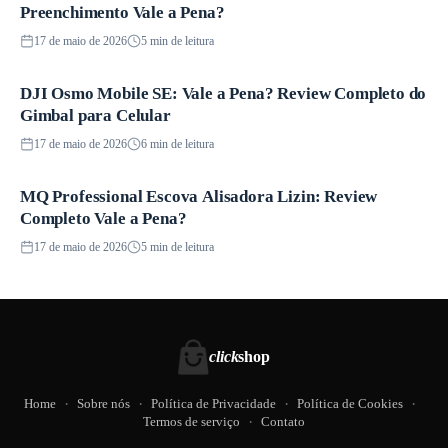
Preenchimento Vale a Pena?
17 de maio de 2026
5 min de leitura
DJI Osmo Mobile SE: Vale a Pena? Review Completo do
Produtos
Gimbal para Celular
17 de maio de 2026
6 min de leitura
MQ Professional Escova Alisadora Lizin: Review
Produtos
Completo Vale a Pena?
17 de maio de 2026
5 min de leitura
click
shop
Home
Sobre nós
Política de Privacidade
Política de Cookies
Termos de serviço
Contato