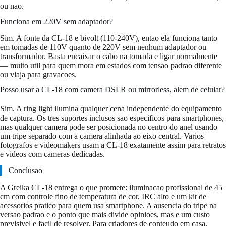
ou nao.
Funciona em 220V sem adaptador?
Sim. A fonte da CL-18 e bivolt (110-240V), entao ela funciona tanto
em tomadas de 110V quanto de 220V sem nenhum adaptador ou
transformador. Basta encaixar o cabo na tomada e ligar normalmente
— muito util para quem mora em estados com tensao padrao diferente
ou viaja para gravacoes.
Posso usar a CL-18 com camera DSLR ou mirrorless, alem de celular?
Sim. A ring light ilumina qualquer cena independente do equipamento
de captura. Os tres suportes inclusos sao especificos para smartphones,
mas qualquer camera pode ser posicionada no centro do anel usando
um tripe separado com a camera alinhada ao eixo central. Varios
fotografos e videomakers usam a CL-18 exatamente assim para retratos
e videos com cameras dedicadas.
Conclusao
A Greika CL-18 entrega o que promete: iluminacao profissional de 45
cm com controle fino de temperatura de cor, IRC alto e um kit de
acessorios pratico para quem usa smartphone. A ausencia do tripe na
versao padrao e o ponto que mais divide opinioes, mas e um custo
previsivel e facil de resolver. Para criadores de conteudo em casa,