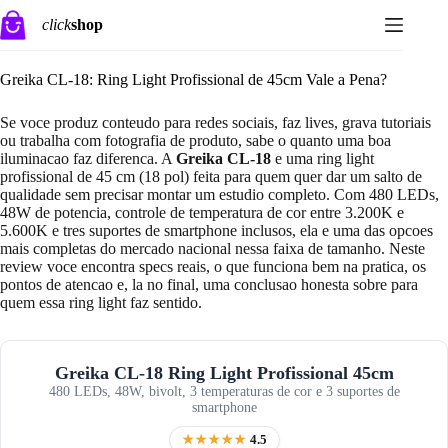
Pular
click
shop
para
o
conteúdo
Greika CL-18: Ring Light Profissional de 45cm Vale a Pena?
Se voce produz conteudo para redes sociais, faz lives, grava tutoriais
ou trabalha com fotografia de produto, sabe o quanto uma boa
iluminacao faz diferenca. A
Greika CL-18
e uma ring light
profissional de 45 cm (18 pol) feita para quem quer dar um salto de
qualidade sem precisar montar um estudio completo. Com 480 LEDs,
48W de potencia, controle de temperatura de cor entre 3.200K e
5.600K e tres suportes de smartphone inclusos, ela e uma das opcoes
mais completas do mercado nacional nessa faixa de tamanho. Neste
review voce encontra specs reais, o que funciona bem na pratica, os
pontos de atencao e, la no final, uma conclusao honesta sobre para
quem essa ring light faz sentido.
Greika CL-18 Ring Light Profissional 45cm
480 LEDs, 48W, bivolt, 3 temperaturas de cor e 3 suportes de
smartphone
★★★★★
4.5