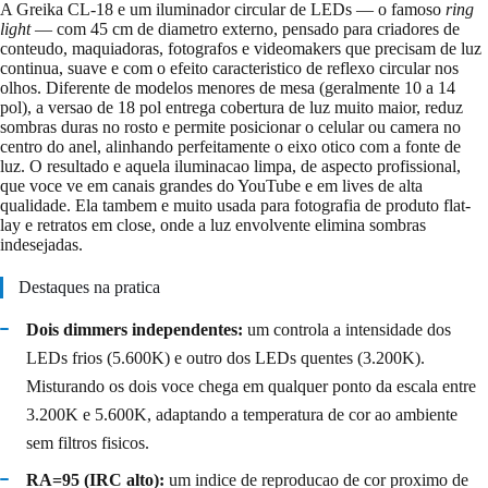
A Greika CL-18 e um iluminador circular de LEDs — o famoso
ring
light
— com 45 cm de diametro externo, pensado para criadores de
conteudo, maquiadoras, fotografos e videomakers que precisam de luz
continua, suave e com o efeito caracteristico de reflexo circular nos
olhos. Diferente de modelos menores de mesa (geralmente 10 a 14
pol), a versao de 18 pol entrega cobertura de luz muito maior, reduz
sombras duras no rosto e permite posicionar o celular ou camera no
centro do anel, alinhando perfeitamente o eixo otico com a fonte de
luz. O resultado e aquela iluminacao limpa, de aspecto profissional,
que voce ve em canais grandes do YouTube e em lives de alta
qualidade. Ela tambem e muito usada para fotografia de produto flat-
lay e retratos em close, onde a luz envolvente elimina sombras
indesejadas.
Destaques na pratica
Dois dimmers independentes:
um controla a intensidade dos
LEDs frios (5.600K) e outro dos LEDs quentes (3.200K).
Misturando os dois voce chega em qualquer ponto da escala entre
3.200K e 5.600K, adaptando a temperatura de cor ao ambiente
sem filtros fisicos.
RA=95 (IRC alto):
um indice de reproducao de cor proximo de