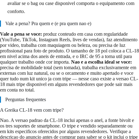
avaliar se o bag ou case disponivel comporta o equipamento com
conforto.
Vale a pena? Pra quem e (e pra quem nao e)
Vale a pena se voce:
produz conteudo em casa com regularidade
(YouTube, TikTok, Instagram Reels, lives de vendas), faz atendimento
por video, trabalha com maquiagem ou beleza, ou precisa de luz
profissional para foto de produto. O tamanho de 18 pol coloca a CL-18
em nivel acima dos aneis de entrada, e o IRC de 95 a torna util para
qualquer trabalho onde cor importa.
Nao e a escolha ideal se voce:
precisa de mobilidade total (sem tomada), trabalha exclusivamente em
externas com luz natural, ou se o orcamento e muito apertado e voce
quer tudo num kit unico ja com tripe — nesse caso existe a versao CL-
18 mais tripe disponivel em alguns revendedores que pode sair mais
em conta no total.
Perguntas frequentes
A Greika CL-18 vem com tripe?
Nao. A versao padrao da CL-18 inclui apenas o anel, a fonte bivolt e
os tres suportes de smartphone. O tripe e vendido separadamente ou
em kits especificos oferecidos por alguns revendedores. Verifique a
descricao do anuncio antes de comprar para saber se o kit inclui o tripe