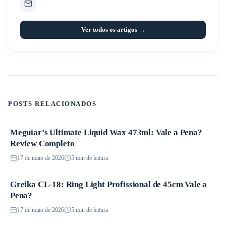
Ver todos os artigos →
POSTS RELACIONADOS
Meguiar’s Ultimate Liquid Wax 473ml: Vale a Pena?
Produtos
Review Completo
17 de maio de 2026
5 min de leitura
Greika CL-18: Ring Light Profissional de 45cm Vale a
Produtos
Pena?
17 de maio de 2026
5 min de leitura