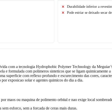
Durabilidade inferior a revesti
Pode estriar se deixado secar d
lvida com a tecnologia Hydrophobic Polymer Technology da Meguiar’s, q
a, ela e formulada com polimeros sinteticos que se ligam quimicamente a
ma superficie com reflexo profundo e escurecimento das cores, caracter
 por exposicao solar e agentes quimicos do dia a dia.
por maos ou maquina de polimento orbital e nao exige local sombreado,
 sem esforco, sem a forcada de ceras mais duras.