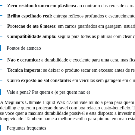
Zero residuo branco em plasticos:
ao contrario das ceras de carn
Brilho espelhado real:
entrega reflexos profundos e escurecimento d
Protecao de ate 6 meses:
em carros guardados em garagem, usuario
Compatibilidade ampla:
segura para todas as pinturas com clear c
Pontos de atencao
Nao e ceramica:
a durabilidade e excelente para uma cera, mas fic
Tecnica importa:
se deixar o produto secar em excesso antes de re
Carro exposto ao sol constante:
em veiculos sem garagem em climas
Vale a pena? Pra quem e (e pra quem nao e)
A Meguiar’s Ultimate Liquid Wax 473ml vale muito a pena para quem qu
detailing e querem protecao duravel com boa relacao custo-beneficio. 
se voce quer a maxima durabilidade possivel e esta disposto a invest
longevidade. Tambem nao e a melhor escolha para pintura em mau estado
Perguntas frequentes