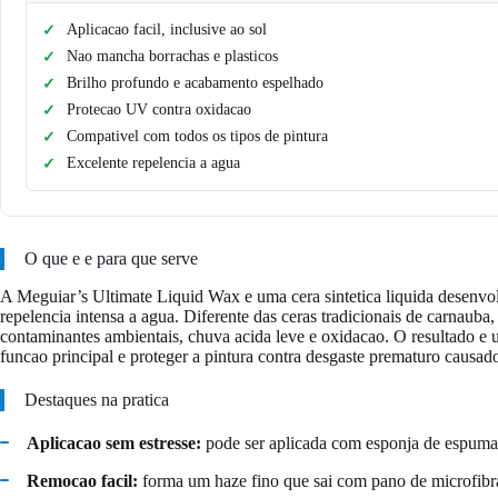
Aplicacao facil, inclusive ao sol
Nao mancha borrachas e plasticos
Brilho profundo e acabamento espelhado
Protecao UV contra oxidacao
Compativel com todos os tipos de pintura
Excelente repelencia a agua
O que e e para que serve
A Meguiar’s Ultimate Liquid Wax e uma cera sintetica liquida desenvo
repelencia intensa a agua. Diferente das ceras tradicionais de carnaub
contaminantes ambientais, chuva acida leve e oxidacao. O resultado e u
funcao principal e proteger a pintura contra desgaste prematuro causado
Destaques na pratica
Aplicacao sem estresse:
pode ser aplicada com esponja de espuma 
Remocao facil:
forma um haze fino que sai com pano de microfibra