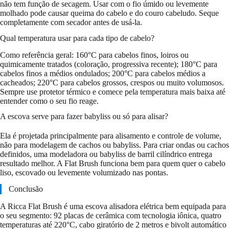
não tem função de secagem. Usar com o fio úmido ou levemente
molhado pode causar queima do cabelo e do couro cabeludo. Seque
completamente com secador antes de usá-la.
Qual temperatura usar para cada tipo de cabelo?
Como referência geral: 160°C para cabelos finos, loiros ou
quimicamente tratados (coloração, progressiva recente); 180°C para
cabelos finos a médios ondulados; 200°C para cabelos médios a
cacheados; 220°C para cabelos grossos, crespos ou muito volumosos.
Sempre use protetor térmico e comece pela temperatura mais baixa até
entender como o seu fio reage.
A escova serve para fazer babyliss ou só para alisar?
Ela é projetada principalmente para alisamento e controle de volume,
não para modelagem de cachos ou babyliss. Para criar ondas ou cachos
definidos, uma modeladora ou babyliss de barril cilíndrico entrega
resultado melhor. A Flat Brush funciona bem para quem quer o cabelo
liso, escovado ou levemente volumizado nas pontas.
Conclusão
A Ricca Flat Brush é uma escova alisadora elétrica bem equipada para
o seu segmento: 92 placas de cerâmica com tecnologia iônica, quatro
temperaturas até 220°C, cabo giratório de 2 metros e bivolt automático