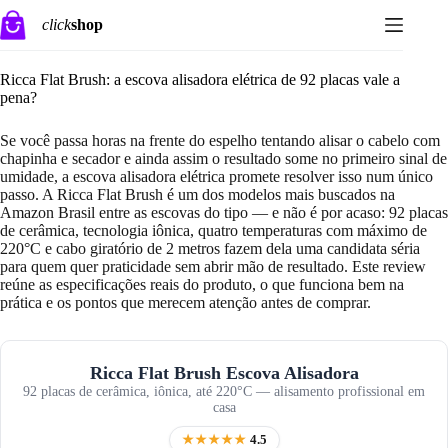
Pular
click
shop
para
o
conteúdo
Ricca Flat Brush: a escova alisadora elétrica de 92 placas vale a
pena?
Se você passa horas na frente do espelho tentando alisar o cabelo com
chapinha e secador e ainda assim o resultado some no primeiro sinal de
umidade, a escova alisadora elétrica promete resolver isso num único
passo. A Ricca Flat Brush é um dos modelos mais buscados na
Amazon Brasil entre as escovas do tipo — e não é por acaso: 92 placas
de cerâmica, tecnologia iônica, quatro temperaturas com máximo de
220°C e cabo giratório de 2 metros fazem dela uma candidata séria
para quem quer praticidade sem abrir mão de resultado. Este review
reúne as especificações reais do produto, o que funciona bem na
prática e os pontos que merecem atenção antes de comprar.
Ricca Flat Brush Escova Alisadora
92 placas de cerâmica, iônica, até 220°C — alisamento profissional em
casa
★★★★★
4.5