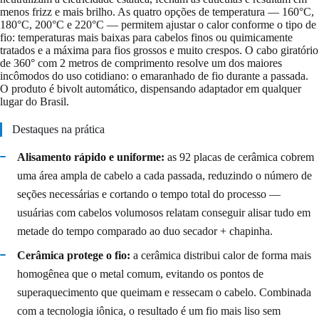
menos frizz e mais brilho. As quatro opções de temperatura — 160°C,
180°C, 200°C e 220°C — permitem ajustar o calor conforme o tipo de
fio: temperaturas mais baixas para cabelos finos ou quimicamente
tratados e a máxima para fios grossos e muito crespos. O cabo giratório
de 360° com 2 metros de comprimento resolve um dos maiores
incômodos do uso cotidiano: o emaranhado de fio durante a passada.
O produto é bivolt automático, dispensando adaptador em qualquer
lugar do Brasil.
Destaques na prática
Alisamento rápido e uniforme:
as 92 placas de cerâmica cobrem
uma área ampla de cabelo a cada passada, reduzindo o número de
seções necessárias e cortando o tempo total do processo —
usuárias com cabelos volumosos relatam conseguir alisar tudo em
metade do tempo comparado ao duo secador + chapinha.
Cerâmica protege o fio:
a cerâmica distribui calor de forma mais
homogênea que o metal comum, evitando os pontos de
superaquecimento que queimam e ressecam o cabelo. Combinada
com a tecnologia iônica, o resultado é um fio mais liso sem