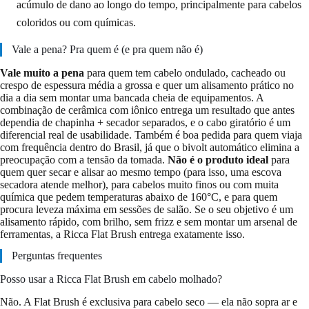
acúmulo de dano ao longo do tempo, principalmente para cabelos
coloridos ou com químicas.
Vale a pena? Pra quem é (e pra quem não é)
Vale muito a pena
para quem tem cabelo ondulado, cacheado ou
crespo de espessura média a grossa e quer um alisamento prático no
dia a dia sem montar uma bancada cheia de equipamentos. A
combinação de cerâmica com iônico entrega um resultado que antes
dependia de chapinha + secador separados, e o cabo giratório é um
diferencial real de usabilidade. Também é boa pedida para quem viaja
com frequência dentro do Brasil, já que o bivolt automático elimina a
preocupação com a tensão da tomada.
Não é o produto ideal
para
quem quer secar e alisar ao mesmo tempo (para isso, uma escova
secadora atende melhor), para cabelos muito finos ou com muita
química que pedem temperaturas abaixo de 160°C, e para quem
procura leveza máxima em sessões de salão. Se o seu objetivo é um
alisamento rápido, com brilho, sem frizz e sem montar um arsenal de
ferramentas, a Ricca Flat Brush entrega exatamente isso.
Perguntas frequentes
Posso usar a Ricca Flat Brush em cabelo molhado?
Não. A Flat Brush é exclusiva para cabelo seco — ela não sopra ar e