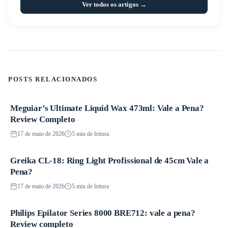
Ver todos os artigos →
POSTS RELACIONADOS
Meguiar’s Ultimate Liquid Wax 473ml: Vale a Pena?
Produtos
Review Completo
17 de maio de 2026
5 min de leitura
Greika CL-18: Ring Light Profissional de 45cm Vale a
Produtos
Pena?
17 de maio de 2026
5 min de leitura
Philips Epilator Series 8000 BRE712: vale a pena?
Produtos
Review completo