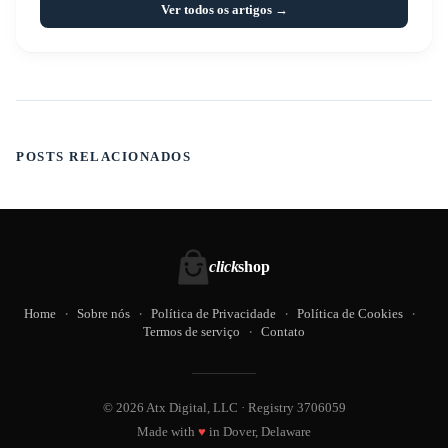
Ver todos os artigos →
POSTS RELACIONADOS
click
shop
Home
Sobre nós
Política de Privacidade
Política de Cookies
Termos de serviço
Contato
© 2026 Atx Digital, LLC · Registry 3706059
Made with
♥
in Dover, Delaware