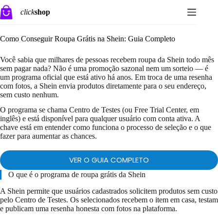
Pular
click
shop
para
o
conteúdo
Como Conseguir Roupa Grátis na Shein: Guia Completo
Você sabia que milhares de pessoas recebem roupa da Shein todo mês
sem pagar nada? Não é uma promoção sazonal nem um sorteio — é
um programa oficial que está ativo há anos. Em troca de uma resenha
com fotos, a Shein envia produtos diretamente para o seu endereço,
sem custo nenhum.
O programa se chama Centro de Testes (ou Free Trial Center, em
inglês) e está disponível para qualquer usuário com conta ativa. A
chave está em entender como funciona o processo de seleção e o que
fazer para aumentar as chances.
VER O GUIA COMPLETO
O que é o programa de roupa grátis da Shein
A Shein permite que usuários cadastrados solicitem produtos sem custo
pelo Centro de Testes. Os selecionados recebem o item em casa, testam
e publicam uma resenha honesta com fotos na plataforma.