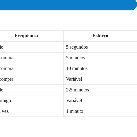
Frequência
Esforço
io
5 segundos
 compra
5 minutos
 compra
10 minutos
 compra
Variável
io
2-5 minutos
amigo
Variável
 vez
1 minuto