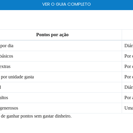
VER O GUIA COMPLETO
Pontos por ação
por dia
Diár
básicos
Por
extras
Por
 por unidade gasta
Por
l
Diár
altos
Por 
generosos
Uma
s de ganhar pontos sem gastar dinheiro.