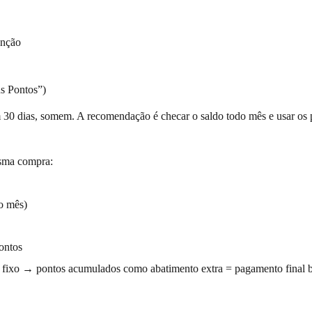
enção
us Pontos”)
m 30 dias, somem. A recomendação é checar o saldo todo mês e usar o
sma compra:
o mês)
ontos
 fixo → pontos acumulados como abatimento extra = pagamento final b