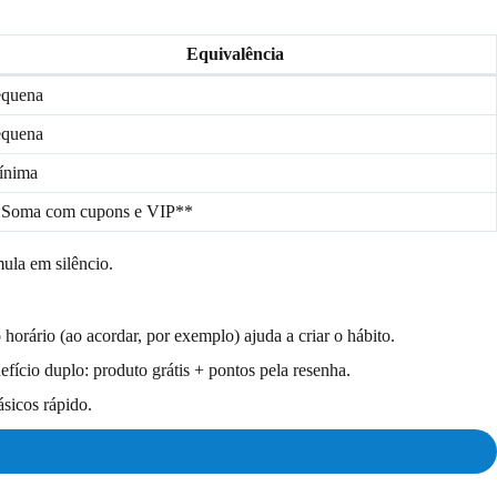
Equivalência
equena
equena
ínima
*Soma com cupons e VIP**
ula em silêncio.
orário (ao acordar, por exemplo) ajuda a criar o hábito.
fício duplo: produto grátis + pontos pela resenha.
sicos rápido.