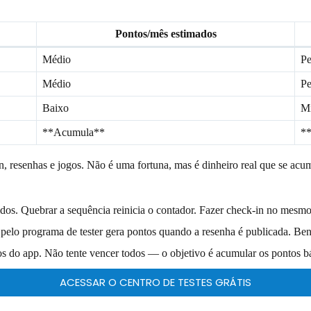
Pontos/mês estimados
Médio
P
Médio
P
Baixo
M
**Acumula**
*
 resenhas e jogos. Não é uma fortuna, mas é dinheiro real que se acum
os. Quebrar a sequência reinicia o contador. Fazer check-in no mesmo h
 pelo programa de tester gera pontos quando a resenha é publicada. Bene
os do app. Não tente vencer todos — o objetivo é acumular os pontos bá
ACESSAR O CENTRO DE TESTES GRÁTIS