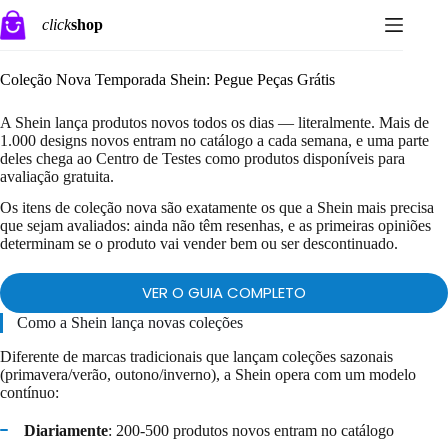
Pular
click
shop
para
o
conteúdo
Coleção Nova Temporada Shein: Pegue Peças Grátis
A Shein lança produtos novos todos os dias — literalmente. Mais de
1.000 designs novos entram no catálogo a cada semana, e uma parte
deles chega ao Centro de Testes como produtos disponíveis para
avaliação gratuita.
Os itens de coleção nova são exatamente os que a Shein mais precisa
que sejam avaliados: ainda não têm resenhas, e as primeiras opiniões
determinam se o produto vai vender bem ou ser descontinuado.
VER O GUIA COMPLETO
Como a Shein lança novas coleções
Diferente de marcas tradicionais que lançam coleções sazonais
(primavera/verão, outono/inverno), a Shein opera com um modelo
contínuo:
Diariamente
: 200-500 produtos novos entram no catálogo