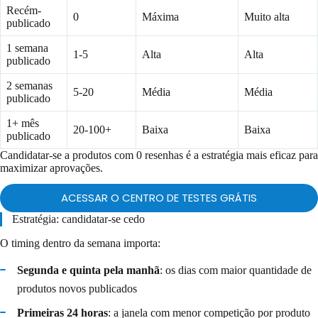
Recém-
0
Máxima
Muito alta
publicado
1 semana
1-5
Alta
Alta
publicado
2 semanas
5-20
Média
Média
publicado
1+ mês
20-100+
Baixa
Baixa
publicado
Candidatar-se a produtos com 0 resenhas é a estratégia mais eficaz para
maximizar aprovações.
ACESSAR O CENTRO DE TESTES GRÁTIS
Estratégia: candidatar-se cedo
O timing dentro da semana importa:
Segunda e quinta pela manhã
: os dias com maior quantidade de
produtos novos publicados
Primeiras 24 horas
: a janela com menor competição por produto