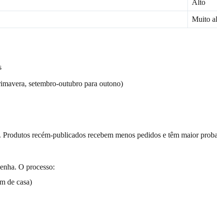
Alto
Muito al
s
primavera, setembro-outubro para outono)
. Produtos recém-publicados recebem menos pedidos e têm maior proba
senha. O processo:
em de casa)