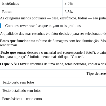
Eletrônicos
3-5%
Bolsas
3-5%
As categorias menos populares — casa, eletrônicos, bolsas — são just
Como escrever resenhas que tragam mais produtos
A qualidade das suas resenhas é o fator decisivo para ser selecionado
Fotos que funcionam:
mínimo de 3 imagens com boa iluminação. Mostre
render mais.
Texto que soma:
descreva o material real (corresponde à foto?), o ca
boa para o preço” é infinitamente mais útil que “Gostei”.
O que NÃO fazer:
resenhas de uma linha, fotos borradas, copiar a desc
Tipo de res
Texto curto sem fotos
Texto detalhado sem fotos
Fotos básicas + texto curto