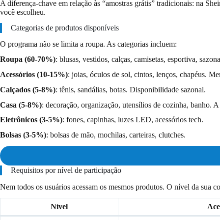
A diferença-chave em relação às “amostras grátis” tradicionais: na S
você escolheu.
Categorias de produtos disponíveis
O programa não se limita a roupa. As categorias incluem:
Roupa (60-70%)
: blusas, vestidos, calças, camisetas, esportiva, saz
Acessórios (10-15%)
: joias, óculos de sol, cintos, lenços, chapéus. M
Calçados (5-8%)
: tênis, sandálias, botas. Disponibilidade sazonal.
Casa (5-8%)
: decoração, organização, utensílios de cozinha, banho. 
Eletrônicos (3-5%)
: fones, capinhas, luzes LED, acessórios tech.
Bolsas (3-5%)
: bolsas de mão, mochilas, carteiras, clutches.
Requisitos por nível de participação
Nem todos os usuários acessam os mesmos produtos. O nível da sua con
Nível
Ace