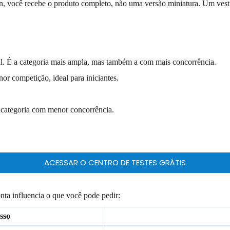
hein, você recebe o produto completo, não uma versão miniatura. Um ve
onal. É a categoria mais ampla, mas também a com mais concorrência.
enor competição, ideal para iniciantes.
A categoria com menor concorrência.
ACESSAR O CENTRO DE TESTES GRÁTIS
ta influencia o que você pode pedir:
sso