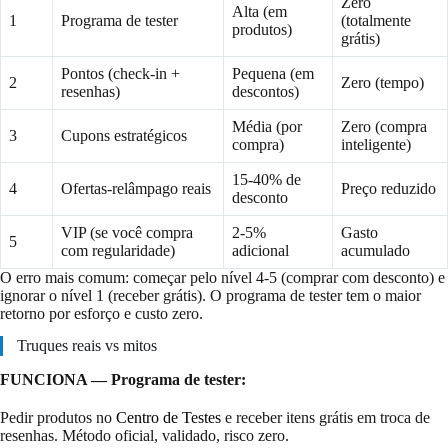
Zero
Alta (em
1
Programa de tester
(totalmente
produtos)
grátis)
Pontos (check-in +
Pequena (em
2
Zero (tempo)
resenhas)
descontos)
Média (por
Zero (compra
3
Cupons estratégicos
compra)
inteligente)
15-40% de
4
Ofertas-relâmpago reais
Preço reduzido
desconto
VIP (se você compra
2-5%
Gasto
5
com regularidade)
adicional
acumulado
O erro mais comum: começar pelo nível 4-5 (comprar com desconto) e
ignorar o nível 1 (receber grátis). O programa de tester tem o maior
retorno por esforço e custo zero.
Truques reais vs mitos
FUNCIONA — Programa de tester:
Pedir produtos no
Centro de Testes
e receber itens grátis em troca de
resenhas. Método oficial, validado, risco zero.