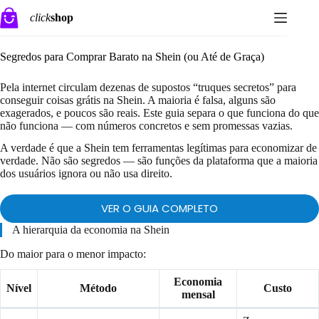
Pular
click
shop
para
o
conteúdo
Segredos para Comprar Barato na Shein (ou Até de Graça)
Pela internet circulam dezenas de supostos “truques secretos” para
conseguir coisas grátis na Shein. A maioria é falsa, alguns são
exagerados, e poucos são reais. Este guia separa o que funciona do que
não funciona — com números concretos e sem promessas vazias.
A verdade é que a Shein tem ferramentas legítimas para economizar de
verdade. Não são segredos — são funções da plataforma que a maioria
dos usuários ignora ou não usa direito.
VER O GUIA COMPLETO
A hierarquia da economia na Shein
Do maior para o menor impacto:
Economia
Nível
Método
Custo
mensal