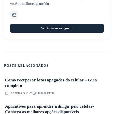
você os melhores conteúdos.
Ver todos os artigos →
POSTS RELACIONADOS
Como recuperar fotos apagadas do celular – Guia
Aplicativos
completo
9 de março de 2026
8 min de leitura
Aplicativos para aprender a dirigir pelo celular-
Aplicativos
Conheça as melhores opções disponíveis