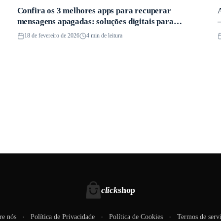
Confira os 3 melhores apps para recuperar
Aplicativos
mensagens apagadas: soluções digitais para
conversas perdidas
18 de fevereiro de 2026
4 min de leitura
click
shop
re nós
Política de Privacidade
Política de Cookies
Termos de serv