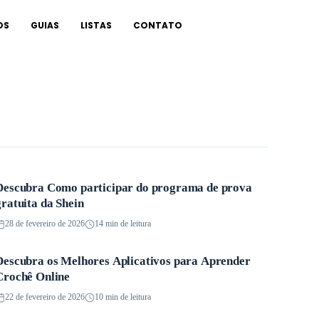
OS
GUIAS
LISTAS
CONTATO
Descubra Como participar do programa de prova
Aplicativos
gratuita da Shein
28 de fevereiro de 2026
14 min de leitura
Descubra os Melhores Aplicativos para Aprender
Aplicativos
Crochê Online
22 de fevereiro de 2026
10 min de leitura