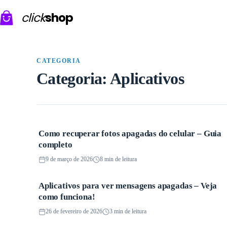
Pular
para
click
shop
o
conteúdo
CATEGORIA
Categoria:
Aplicativos
Como recuperar fotos apagadas do celular – Guia
Aplicativos
completo
9 de março de 2026
8 min de leitura
Aplicativos para ver mensagens apagadas – Veja
Aplicativos
como funciona!
26 de fevereiro de 2026
3 min de leitura