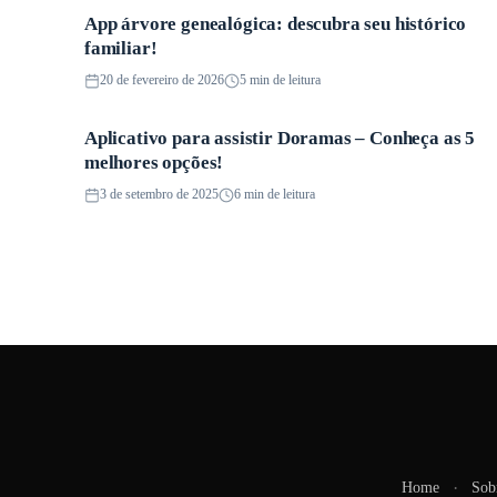
App árvore genealógica: descubra seu histórico
Aplicativos
familiar!
20 de fevereiro de 2026
5 min de leitura
Aplicativo para assistir Doramas – Conheça as 5
Aplicativos
melhores opções!
3 de setembro de 2025
6 min de leitura
Home
Sob