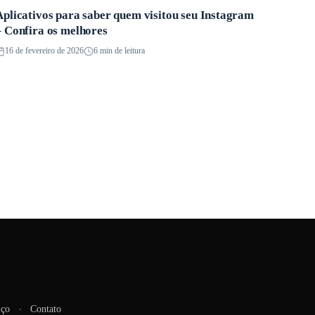
Aplicativos para saber quem visitou seu Instagram
Aplicativos
– Confira os melhores
16 de fevereiro de 2026
6 min de leitura
iço
Contato