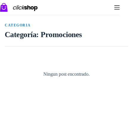
Saltar
click
shop
al
contenido
CATEGORIA
Categoría:
Promociones
Ningun post encontrado.