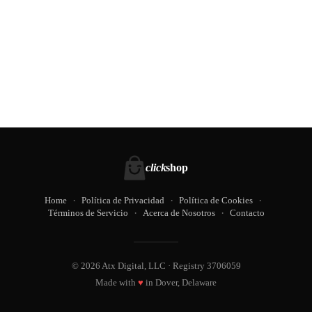
click
shop
Home
Política de Privacidad
Política de Cookies
Términos de Servicio
Acerca de Nosotros
Contacto
© 2026 Atx Digital, LLC · Registry 3706059
Made with
♥
in Dover, Delaware