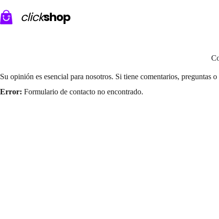
Saltar
al
click
shop
contenido
Co
Su opinión es esencial para nosotros. Si tiene comentarios, preguntas o
Error:
Formulario de contacto no encontrado.