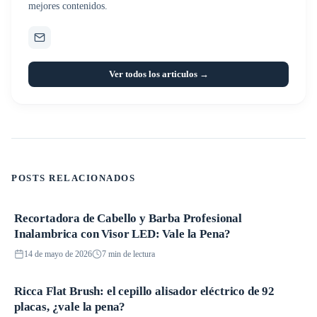
mejores contenidos.
Ver todos los articulos →
POSTS RELACIONADOS
Recortadora de Cabello y Barba Profesional
Productos
Inalambrica con Visor LED: Vale la Pena?
14 de mayo de 2026
7 min de lectura
Ricca Flat Brush: el cepillo alisador eléctrico de 92
Productos
placas, ¿vale la pena?