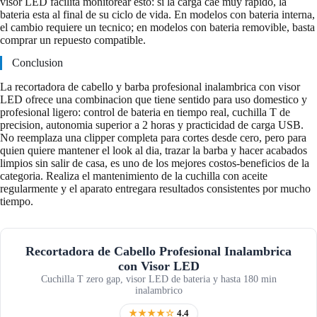
visor LED facilita monitorear esto: si la carga cae muy rapido, la
bateria esta al final de su ciclo de vida. En modelos con bateria interna,
el cambio requiere un tecnico; en modelos con bateria removible, basta
comprar un repuesto compatible.
Conclusion
La recortadora de cabello y barba profesional inalambrica con visor
LED ofrece una combinacion que tiene sentido para uso domestico y
profesional ligero: control de bateria en tiempo real, cuchilla T de
precision, autonomia superior a 2 horas y practicidad de carga USB.
No reemplaza una clipper completa para cortes desde cero, pero para
quien quiere mantener el look al dia, trazar la barba y hacer acabados
limpios sin salir de casa, es uno de los mejores costos-beneficios de la
categoria. Realiza el mantenimiento de la cuchilla con aceite
regularmente y el aparato entregara resultados consistentes por mucho
tiempo.
Recortadora de Cabello Profesional Inalambrica
con Visor LED
Cuchilla T zero gap, visor LED de bateria y hasta 180 min
inalambrico
★★★★☆
4.4