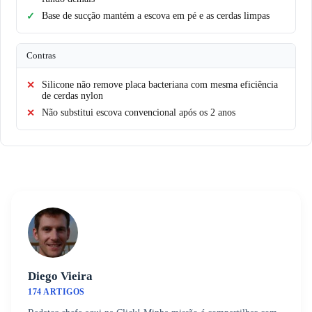
Base de sucção mantém a escova em pé e as cerdas limpas
Contras
Silicone não remove placa bacteriana com mesma eficiência
de cerdas nylon
Não substitui escova convencional após os 2 anos
Diego Vieira
174 ARTIGOS