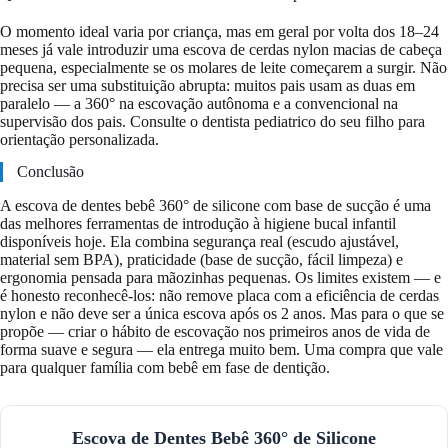
O momento ideal varia por criança, mas em geral por volta dos 18–24
meses já vale introduzir uma escova de cerdas nylon macias de cabeça
pequena, especialmente se os molares de leite começarem a surgir. Não
precisa ser uma substituição abrupta: muitos pais usam as duas em
paralelo — a 360° na escovação autônoma e a convencional na
supervisão dos pais. Consulte o dentista pediatrico do seu filho para
orientação personalizada.
Conclusão
A escova de dentes bebê 360° de silicone com base de sucção é uma
das melhores ferramentas de introdução à higiene bucal infantil
disponíveis hoje. Ela combina segurança real (escudo ajustável,
material sem BPA), praticidade (base de sucção, fácil limpeza) e
ergonomia pensada para mãozinhas pequenas. Os limites existem — e
é honesto reconhecê-los: não remove placa com a eficiência de cerdas
nylon e não deve ser a única escova após os 2 anos. Mas para o que se
propõe — criar o hábito de escovação nos primeiros anos de vida de
forma suave e segura — ela entrega muito bem. Uma compra que vale
para qualquer família com bebê em fase de dentição.
Escova de Dentes Bebê 360° de Silicone