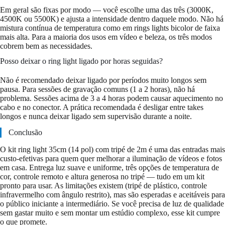
Em geral são fixas por modo — você escolhe uma das três (3000K,
4500K ou 5500K) e ajusta a intensidade dentro daquele modo. Não há
mistura contínua de temperatura como em rings lights bicolor de faixa
mais alta. Para a maioria dos usos em vídeo e beleza, os três modos
cobrem bem as necessidades.
Posso deixar o ring light ligado por horas seguidas?
Não é recomendado deixar ligado por períodos muito longos sem
pausa. Para sessões de gravação comuns (1 a 2 horas), não há
problema. Sessões acima de 3 a 4 horas podem causar aquecimento no
cabo e no conector. A prática recomendada é desligar entre takes
longos e nunca deixar ligado sem supervisão durante a noite.
Conclusão
O kit ring light 35cm (14 pol) com tripé de 2m é uma das entradas mais
custo-efetivas para quem quer melhorar a iluminação de vídeos e fotos
em casa. Entrega luz suave e uniforme, três opções de temperatura de
cor, controle remoto e altura generosa no tripé — tudo em um kit
pronto para usar. As limitações existem (tripé de plástico, controle
infravermelho com ângulo restrito), mas são esperadas e aceitáveis para
o público iniciante a intermediário. Se você precisa de luz de qualidade
sem gastar muito e sem montar um estúdio complexo, esse kit cumpre
o que promete.