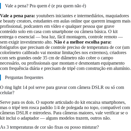
Vale a pena? Pra quem é (e pra quem não é)
Vale a pena para:
youtubers iniciantes e intermediários, maquiadores
e beauty creators, estudantes em aulas online que querem imagem mais
profissional, podcasters em vídeo e qualquer pessoa que grave
conteúdo solo em casa com smartphone ou câmera básica. O kit
entrega o essencial — boa luz, fácil montagem, controle remoto —
sem exigir investimento alto.
Não é a melhor escolha para:
fotógrafos que precisam de controle preciso de temperatura de cor (um
colorímetro calibrado vai mostrar limitações nos extremos), criadores
com sets grandes onde 35 cm de diâmetro não cobre o campo
necessário, ou profissionais que montam e desmontam equipamento
com frequência diária e precisam de tripé com construção em alumínio.
Perguntas frequentes
O ring light 14 pol serve para gravar com câmera DSLR ou só com
celular?
Serve para os dois. O suporte articulado do kit encaixa smartphones,
mas o tripé tem rosca padrão 1/4 de polegada no topo, compatível com
câmeras DSLR e mirrorless. Para câmeras maiores, vale verificar se o
kit inclui o adaptador — alguns modelos trazem, outros não.
As 3 temperaturas de cor são fixas ou posso misturar?