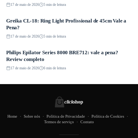
17 de maio de 2026
5 min de leitura
Greika CL-18: Ring Light Profissional de 45cm Vale a
Produtos
Pena?
17 de maio de 2026
5 min de leitura
Philips Epilator Series 8000 BRE712: vale a pena?
Produtos
Review completo
17 de maio de 2026
6 min de leitura
click
shop
Home
Sobre nós
Política de Privacidade
Política de Cookies
Termos de serviço
Contato