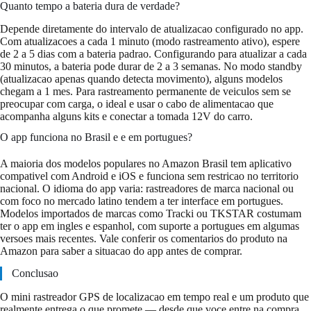
Quanto tempo a bateria dura de verdade?
Depende diretamente do intervalo de atualizacao configurado no app.
Com atualizacoes a cada 1 minuto (modo rastreamento ativo), espere
de 2 a 5 dias com a bateria padrao. Configurando para atualizar a cada
30 minutos, a bateria pode durar de 2 a 3 semanas. No modo standby
(atualizacao apenas quando detecta movimento), alguns modelos
chegam a 1 mes. Para rastreamento permanente de veiculos sem se
preocupar com carga, o ideal e usar o cabo de alimentacao que
acompanha alguns kits e conectar a tomada 12V do carro.
O app funciona no Brasil e e em portugues?
A maioria dos modelos populares no Amazon Brasil tem aplicativo
compativel com Android e iOS e funciona sem restricao no territorio
nacional. O idioma do app varia: rastreadores de marca nacional ou
com foco no mercado latino tendem a ter interface em portugues.
Modelos importados de marcas como Tracki ou TKSTAR costumam
ter o app em ingles e espanhol, com suporte a portugues em algumas
versoes mais recentes. Vale conferir os comentarios do produto na
Amazon para saber a situacao do app antes de comprar.
Conclusao
O mini rastreador GPS de localizacao em tempo real e um produto que
realmente entrega o que promete — desde que voce entre na compra