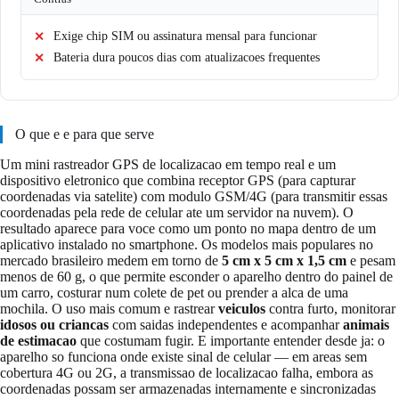
Exige chip SIM ou assinatura mensal para funcionar
Bateria dura poucos dias com atualizacoes frequentes
O que e e para que serve
Um mini rastreador GPS de localizacao em tempo real e um
dispositivo eletronico que combina receptor GPS (para capturar
coordenadas via satelite) com modulo GSM/4G (para transmitir essas
coordenadas pela rede de celular ate um servidor na nuvem). O
resultado aparece para voce como um ponto no mapa dentro de um
aplicativo instalado no smartphone. Os modelos mais populares no
mercado brasileiro medem em torno de
5 cm x 5 cm x 1,5 cm
e pesam
menos de 60 g, o que permite esconder o aparelho dentro do painel de
um carro, costurar num colete de pet ou prender a alca de uma
mochila. O uso mais comum e rastrear
veiculos
contra furto, monitorar
idosos ou criancas
com saidas independentes e acompanhar
animais
de estimacao
que costumam fugir. E importante entender desde ja: o
aparelho so funciona onde existe sinal de celular — em areas sem
cobertura 4G ou 2G, a transmissao de localizacao falha, embora as
coordenadas possam ser armazenadas internamente e sincronizadas