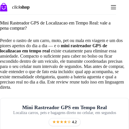
Pular
click
shop
para
o
conteúdo
Mini Rastreador GPS de Localizacao em Tempo Real: vale a
pena comprar?
Perder o rastro de um carro, moto, pet ou mala em viagem e um dos
piores apertos do dia a dia — e o
mini rastreador GPS de
localizacao em tempo real
existe exatamente para eliminar essa
ansiedade. Compacto o suficiente para caber no bolso ou ficar
escondido dentro de um veiculo, ele transmite coordenadas precisas
para o seu celular num intervalo de segundos. Mas antes de comprar,
vale entender o que de fato esta incluido: qual app acompanha, se
existe mensalidade obrigatoria, quanto a bateria aguenta e qual a
precisao real no dia a dia. Este review reune tudo isso em linguagem
direta.
Mini Rastreador GPS em Tempo Real
Localiza carros, pets e bagagens direto no celular, em segundos
★★★★☆
4.2