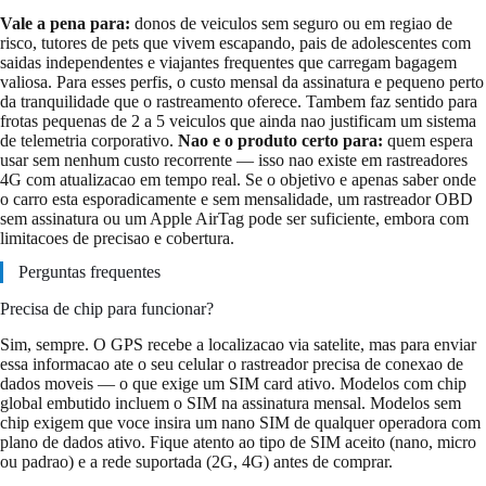
Vale a pena para:
donos de veiculos sem seguro ou em regiao de
risco, tutores de pets que vivem escapando, pais de adolescentes com
saidas independentes e viajantes frequentes que carregam bagagem
valiosa. Para esses perfis, o custo mensal da assinatura e pequeno perto
da tranquilidade que o rastreamento oferece. Tambem faz sentido para
frotas pequenas de 2 a 5 veiculos que ainda nao justificam um sistema
de telemetria corporativo.
Nao e o produto certo para:
quem espera
usar sem nenhum custo recorrente — isso nao existe em rastreadores
4G com atualizacao em tempo real. Se o objetivo e apenas saber onde
o carro esta esporadicamente e sem mensalidade, um rastreador OBD
sem assinatura ou um Apple AirTag pode ser suficiente, embora com
limitacoes de precisao e cobertura.
Perguntas frequentes
Precisa de chip para funcionar?
Sim, sempre. O GPS recebe a localizacao via satelite, mas para enviar
essa informacao ate o seu celular o rastreador precisa de conexao de
dados moveis — o que exige um SIM card ativo. Modelos com chip
global embutido incluem o SIM na assinatura mensal. Modelos sem
chip exigem que voce insira um nano SIM de qualquer operadora com
plano de dados ativo. Fique atento ao tipo de SIM aceito (nano, micro
ou padrao) e a rede suportada (2G, 4G) antes de comprar.