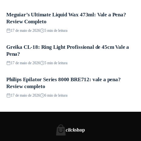
Meguiar’s Ultimate Liquid Wax 473ml: Vale a Pena?
Produtos
Review Completo
17 de maio de 2026
5 min de leitura
Greika CL-18: Ring Light Profissional de 45cm Vale a
Produtos
Pena?
17 de maio de 2026
5 min de leitura
Philips Epilator Series 8000 BRE712: vale a pena?
Produtos
Review completo
17 de maio de 2026
6 min de leitura
click
shop