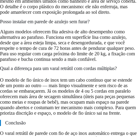
mesmo em ambientes úmidos como banheiro e área de serviço coberta.
O detalhe é o corpo plástico do mecanismo: ele não enferruja, mas
pode amarelecer com exposição prolongada ao sol direto.
Posso instalar em parede de azulejo sem furar?
Alguns modelos oferecem fita adesiva de alto desempenho como
alternativa ao parafuso. Funciona em superfície lisa como azulejo,
desde que a área esteja limpa, seca e desengordurada, e que você
respeite o tempo de cura de 72 horas antes de pendurar qualquer peso.
Para uso regular com carga próxima do limite de 20 kg, a fixação com
parafuso e bucha continua sendo a mais confiável.
Qual a diferença para um varal retrátil com cordas múltiplas?
O modelo de fio único de inox tem um cabo contínuo que se estende
de um ponto ao outro — mais limpo visualmente e sem risco de as
cordas se embaraçarem. Já os modelos de 4 ou 5 cordas em paralelo
oferecem mais área de secagem simultânea (úteis para peças pequenas
como meias e roupas de bebê), mas ocupam mais espaço na parede
quando abertos e costumam ter mecanismo mais complexo. Para quem
prioriza discrição e espaço, o modelo de fio único sai na frente.
Conclusão
O varal retrátil de parede com fio de aço inox automático entrega o que