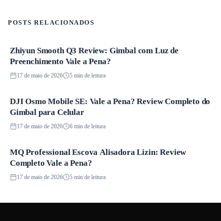
POSTS RELACIONADOS
Zhiyun Smooth Q3 Review: Gimbal com Luz de
Produtos
Preenchimento Vale a Pena?
17 de maio de 2026
5 min de leitura
DJI Osmo Mobile SE: Vale a Pena? Review Completo do
Produtos
Gimbal para Celular
17 de maio de 2026
6 min de leitura
MQ Professional Escova Alisadora Lizin: Review
Produtos
Completo Vale a Pena?
17 de maio de 2026
5 min de leitura