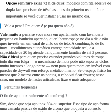
Opção sem furo exige 72 h de cura:
modelos com fita adesiva de
dupla face precisam de três dias antes do primeiro uso — fator
importante se você quer instalar e usar no mesmo dia.
Vale a pena? Pra quem é (e pra quem não é)
Vale muito a pena
se você mora em apartamento com lavanderia
pequena ou banheiro apertado, quer liberar espaço no dia a dia e não
quer investir em um varal de chão ou de teto. A combinação de fio
inox + recolhimento automático entrega praticidade real, e a
capacidade de 20 kg atende tranquilamente famílias de até 3 pessoas.
Não é ideal
para quem precisa estender grandes volumes de roupa
todo dia sem folga — o mecanismo de mola pode não suportar ciclos
muito intensos a longo prazo — nem para quem mora em imóvel com
paredes de drywall sem reforço metálico interno. Se o espaço físico for
menor que 2 metros entre os pontos, o cabo vai ficar frouxo; nesse
caso, um modelo de hastes articuladas fixas é mais adequado.
Perguntas frequentes
O fio de aço inox realmente não enferruja?
Sim, desde que seja aço inox 304 ou superior. Esse tipo de aço forma
uma camada passiva de óxido de cromo que bloqueia a corrosão