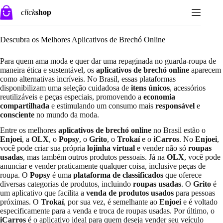
Pular
click
shop
para
o
conteúdo
Descubra os Melhores Aplicativos de Brechó Online
Para quem ama moda e quer dar uma repaginada no guarda-roupa de
maneira ética e sustentável, os
aplicativos de brechó online
aparecem
como alternativas incríveis. No Brasil, essas plataformas
disponibilizam uma seleção cuidadosa de
itens únicos
, acessórios
reutilizáveis e peças especiais, promovendo a
economia
compartilhada
e estimulando um consumo mais
responsável
e
consciente
no mundo da moda.
Entre os melhores
aplicativos de brechó online
no Brasil estão o
Enjoei
, a
OLX
, o
Popsy
, o
Grito
, o
Trokaí
e o
iCarros
. No
Enjoei
,
você pode criar sua própria
lojinha virtual
e vender não só
roupas
usadas
, mas também outros produtos pessoais. Já na
OLX
, você pode
anunciar e vender praticamente qualquer coisa, inclusive peças de
roupa. O
Popsy
é uma
plataforma de classificados
que oferece
diversas categorias de produtos, incluindo
roupas usadas
. O
Grito
é
um aplicativo que facilita a
venda de produtos usados
para pessoas
próximas. O
Trokaí
, por sua vez, é semelhante ao
Enjoei
e é voltado
especificamente para a venda e troca de roupas usadas. Por último, o
iCarros
é o aplicativo ideal para quem deseja vender seu veículo