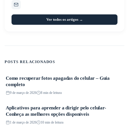
Ver todos os artigos →
POSTS RELACIONADOS
Como recuperar fotos apagadas do celular – Guia
Aplicativos
completo
9 de março de 2026
8 min de leitura
Aplicativos para aprender a dirigir pelo celular-
Aplicativos
Conheça as melhores opções disponíveis
1 de março de 2026
10 min de leitura