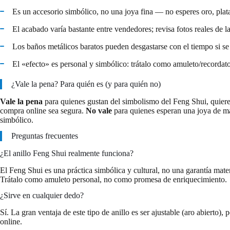
Es un accesorio simbólico, no una joya fina — no esperes oro, plata
El acabado varía bastante entre vendedores; revisa fotos reales de l
Los baños metálicos baratos pueden desgastarse con el tiempo si se
El «efecto» es personal y simbólico: trátalo como amuleto/recordat
¿Vale la pena? Para quién es (y para quién no)
Vale la pena
para quienes gustan del simbolismo del Feng Shui, quieren 
compra online sea segura.
No vale
para quienes esperan una joya de mat
simbólico.
Preguntas frecuentes
¿El anillo Feng Shui realmente funciona?
El Feng Shui es una práctica simbólica y cultural, no una garantía mat
Trátalo como amuleto personal, no como promesa de enriquecimiento.
¿Sirve en cualquier dedo?
Sí. La gran ventaja de este tipo de anillo es ser ajustable (aro abierto
online.