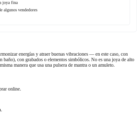
a joya fina
de algunos vendedores
 armonizar energías y atraer buenas vibraciones — en este caso, con
 con baño), con grabados o elementos simbólicos. No es una joya de alto
 la misma manera que usa una pulsera de mantra o un amuleto.
prar online.
a.