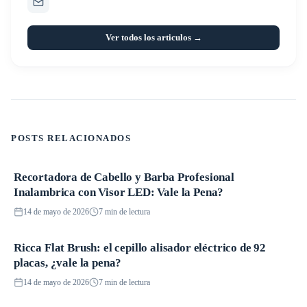
Ver todos los articulos →
POSTS RELACIONADOS
Recortadora de Cabello y Barba Profesional
Productos
Inalambrica con Visor LED: Vale la Pena?
14 de mayo de 2026
7 min de lectura
Ricca Flat Brush: el cepillo alisador eléctrico de 92
Productos
placas, ¿vale la pena?
14 de mayo de 2026
7 min de lectura