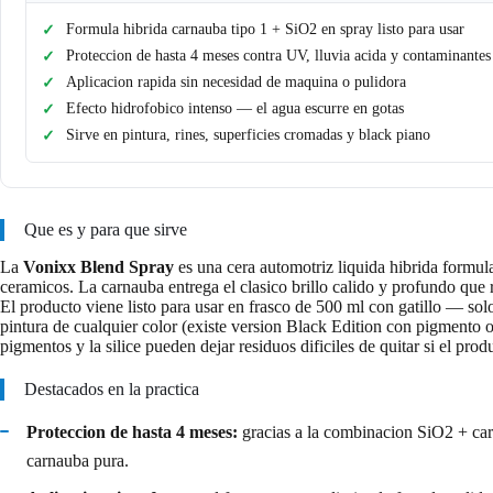
Formula hibrida carnauba tipo 1 + SiO2 en spray listo para usar
Proteccion de hasta 4 meses contra UV, lluvia acida y contaminantes
Aplicacion rapida sin necesidad de maquina o pulidora
Efecto hidrofobico intenso — el agua escurre en gotas
Sirve en pintura, rines, superficies cromadas y black piano
Que es y para que sirve
La
Vonixx Blend Spray
es una cera automotriz liquida hibrida formul
ceramicos. La carnauba entrega el clasico brillo calido y profundo que r
El producto viene listo para usar en frasco de 500 ml con gatillo — solo
pintura de cualquier color (existe version Black Edition con pigmento o
pigmentos y la silice pueden dejar residuos dificiles de quitar si el prod
Destacados en la practica
Proteccion de hasta 4 meses:
gracias a la combinacion SiO2 + carn
carnauba pura.