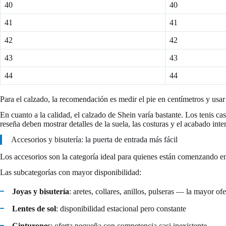
40
40
41
41
42
42
43
43
44
44
Para el calzado, la recomendación es medir el pie en centímetros y usar
En cuanto a la calidad, el calzado de Shein varía bastante. Los tenis ca
reseña deben mostrar detalles de la suela, las costuras y el acabado inte
Accesorios y bisutería: la puerta de entrada más fácil
Los accesorios son la categoría ideal para quienes están comenzando en
Las subcategorías con mayor disponibilidad:
Joyas y bisutería
: aretes, collares, anillos, pulseras — la mayor of
Lentes de sol
: disponibilidad estacional pero constante
Cinturones
: oferta pequeña con competencia casi inexistente