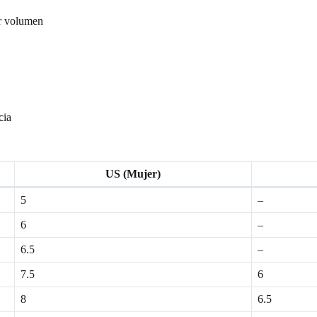
or volumen
cia
US (Mujer)
5
–
6
–
6.5
–
7.5
6
8
6.5