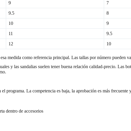
9
7
9.5
8
10
9
11
9.5
12
10
 esa medida como referencia principal. Las tallas por número pueden var
suales y las sandalias suelen tener buena relación calidad-precio. Las bo
rno.
 el programa. La competencia es baja, la aprobación es más frecuente y 
erta dentro de accesorios