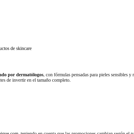
uctos de skincare
dado por dermatólogos
, con fórmulas pensadas para pieles sensibles y 
es de invertir en el tamaño completo.
inique.com
, teniendo en cuenta que las promociones cambian según el pa