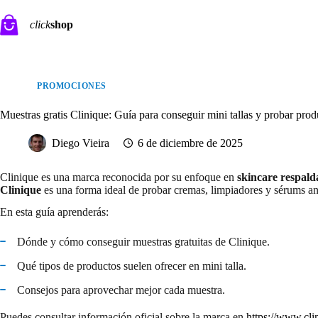
Saltar
al
click
shop
contenido
PROMOCIONES
Muestras gratis Clinique: Guía para conseguir mini tallas y probar prod
Diego Vieira
6 de diciembre de 2025
Clinique es una marca reconocida por su enfoque en
skincare respal
Clinique
es una forma ideal de probar cremas, limpiadores y sérums ant
En esta guía aprenderás:
Dónde y cómo conseguir muestras gratuitas de Clinique.
Qué tipos de productos suelen ofrecer en mini talla.
Consejos para aprovechar mejor cada muestra.
Puedes consultar información oficial sobre la marca en
https://www.cl