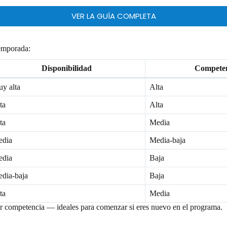
VER LA GUÍA COMPLETA
temporada:
Disponibilidad
Compete
y alta
Alta
ta
Alta
ta
Media
dia
Media-baja
dia
Baja
dia-baja
Baja
ta
Media
or competencia — ideales para comenzar si eres nuevo en el programa.