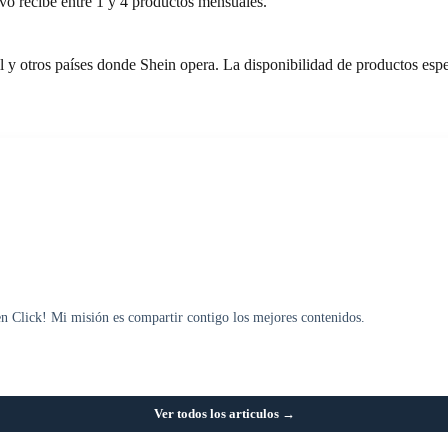
tivo recibe entre 1 y 4 productos mensuales.
 y otros países donde Shein opera. La disponibilidad de productos espec
en Click! Mi misión es compartir contigo los mejores contenidos.
Ver todos los articulos →