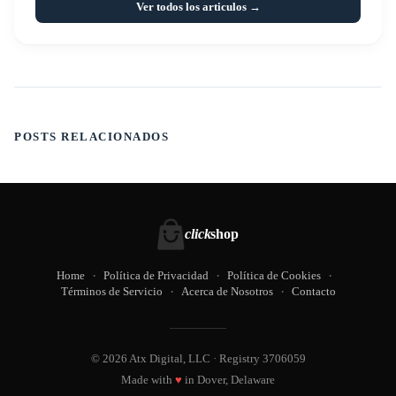
Ver todos los articulos →
POSTS RELACIONADOS
click
shop
Home
Política de Privacidad
Política de Cookies
Términos de Servicio
Acerca de Nosotros
Contacto
© 2026 Atx Digital, LLC · Registry 3706059
Made with
♥
in Dover, Delaware