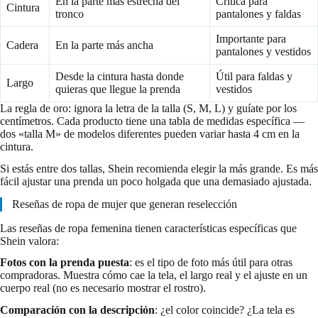
En la parte más estrecha del
Crítica para
Cintura
tronco
pantalones y faldas
Importante para
Cadera
En la parte más ancha
pantalones y vestidos
Desde la cintura hasta donde
Útil para faldas y
Largo
quieras que llegue la prenda
vestidos
La regla de oro: ignora la letra de la talla (S, M, L) y guíate por los
centímetros. Cada producto tiene una tabla de medidas específica —
dos «talla M» de modelos diferentes pueden variar hasta 4 cm en la
cintura.
Si estás entre dos tallas, Shein recomienda elegir la más grande. Es más
fácil ajustar una prenda un poco holgada que una demasiado ajustada.
Reseñas de ropa de mujer que generan reselección
Las reseñas de ropa femenina tienen características específicas que
Shein valora:
Fotos con la prenda puesta
: es el tipo de foto más útil para otras
compradoras. Muestra cómo cae la tela, el largo real y el ajuste en un
cuerpo real (no es necesario mostrar el rostro).
Comparación con la descripción
: ¿el color coincide? ¿La tela es