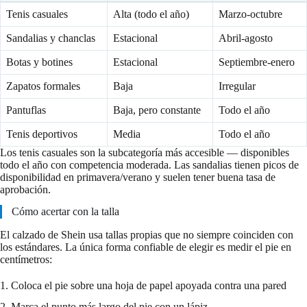
Tenis casuales
Alta (todo el año)
Marzo-octubre
Sandalias y chanclas
Estacional
Abril-agosto
Botas y botines
Estacional
Septiembre-enero
Zapatos formales
Baja
Irregular
Pantuflas
Baja, pero constante
Todo el año
Tenis deportivos
Media
Todo el año
Los tenis casuales son la subcategoría más accesible — disponibles
todo el año con competencia moderada. Las sandalias tienen picos de
disponibilidad en primavera/verano y suelen tener buena tasa de
aprobación.
Cómo acertar con la talla
El calzado de Shein usa tallas propias que no siempre coinciden con
los estándares. La única forma confiable de elegir es medir el pie en
centímetros:
1. Coloca el pie sobre una hoja de papel apoyada contra una pared
2. Marca el punto más largo del pie con un lápiz