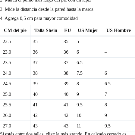
3. Mide la distancia desde la pared hasta la marca
4. Agrega 0,5 cm para mayor comodidad
CM del pie
Talla Shein
EU
US Mujer
US Hombre
22.5
35
35
5
–
23.0
36
36
6
–
23.5
37
37
6.5
–
24.0
38
38
7.5
6
24.5
39
39
8
6.5
25.0
40
40
9
7
25.5
41
41
9.5
8
26.0
42
42
10
9
27.0
43
43
11
9.5
Si estás entre dos tallas, elige la más grande. En calzado cerrado es